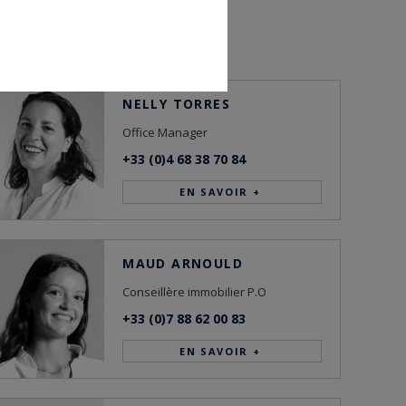
NELLY TORRES
Office Manager
+33 (0)4 68 38 70 84
EN SAVOIR +
MAUD ARNOULD
Conseillère immobilier P.O
+33 (0)7 88 62 00 83
EN SAVOIR +