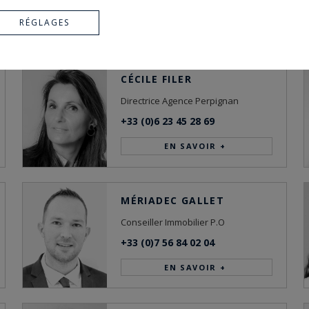
RÉGLAGES
NCE
CÉCILE FILER
Directrice Agence Perpignan
+33 (0)6 23 45 28 69
EN SAVOIR +
MÉRIADEC GALLET
Conseiller Immobilier P.O
+33 (0)7 56 84 02 04
EN SAVOIR +