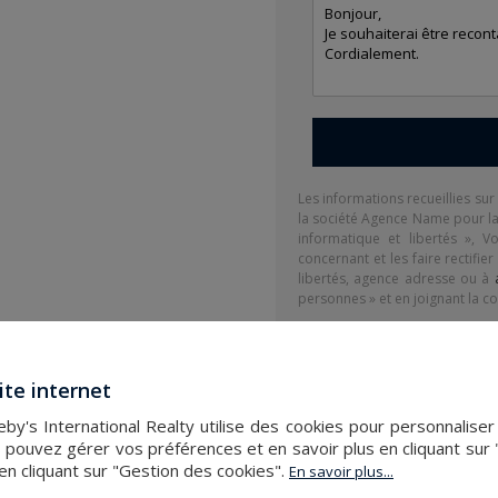
Les informations recueillies sur
la société
Agence Name
pour la
informatique et libertés », 
concernant et les faire rectifie
libertés,
agence adresse
ou à
personnes » et en joignant la copi
¹ Nous vous informons de l’exi
BLOCTEL » sur laquelle vous pou
ite internet
Ce site est protégé par reCAPT
de Google s'appliquent.
by's International Realty utilise des cookies pour personnaliser 
 pouvez gérer vos préférences et en savoir plus en cliquant sur
en cliquant sur "Gestion des cookies".
En savoir plus...