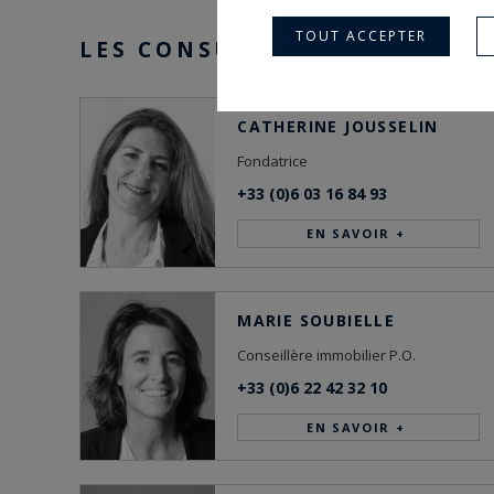
TOUT ACCEPTER
LES CONSULTANTS DE L'AGE
CATHERINE JOUSSELIN
Fondatrice
+33 (0)6 03 16 84 93
EN SAVOIR +
MARIE SOUBIELLE
Conseillère immobilier P.O.
+33 (0)6 22 42 32 10
EN SAVOIR +