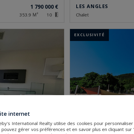
LES ANGLES
1 790 000 €
353.9
10
chalet
EXCLUSIVITÉ
ite internet
by's International Realty utilise des cookies pour personnaliser 
 pouvez gérer vos préférences et en savoir plus en cliquant sur