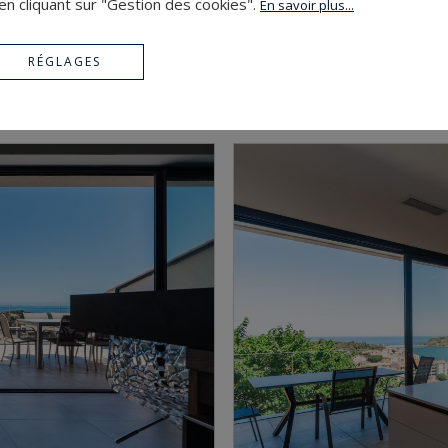
en cliquant sur "Gestion des cookies".
En savoir plus...
RÉGLAGES
ST LAURENT DE CER
698 000 €
150
5
maison