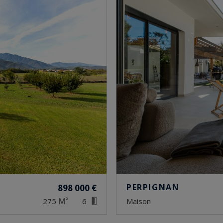
PERPIGNAN
898 000 €
275
6
maison