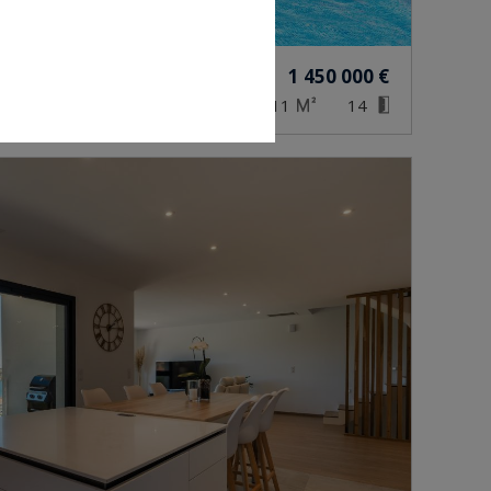
DANS
1 450 000 €
411
14