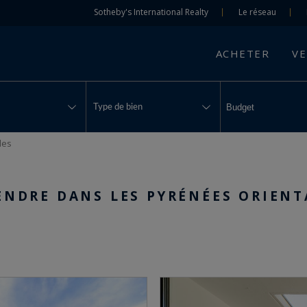
Sotheby's International Realty
Le réseau
ACHETER
V
Type de bien
les
ENDRE DANS LES PYRÉNÉES ORIENT