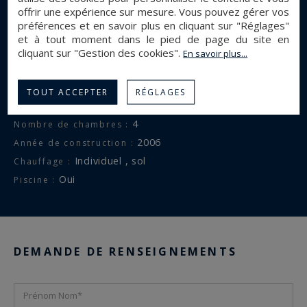
offrir une expérience sur mesure. Vous pouvez gérer vos
maison
Type de bien :
préférences et en savoir plus en cliquant sur "Réglages"
st pierre la mer
Ville :
et à tout moment dans le pied de page du site en
Vue mer
Vue :
cliquant sur "Gestion des cookies".
En savoir plus...
372 m²
Surface :
2467 m²
Terrain :
TOUT ACCEPTER
RÉGLAGES
6
Nombre de pièces :
4
Nombre de chambres :
2006
Année de construction :
individuel , sol
Chauffage :
Oui
Piscine :
DEMANDE DE RENSEIGNEMENTS
Prénom Nom*