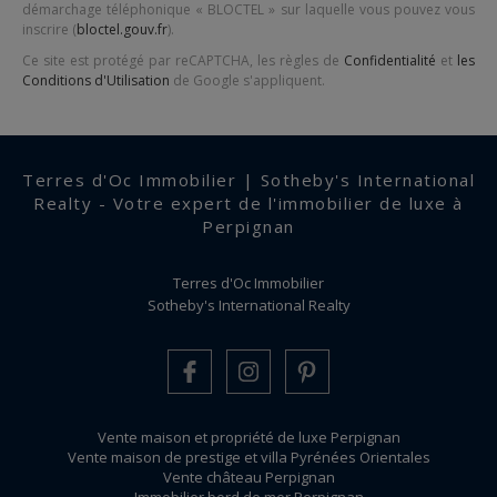
démarchage téléphonique « BLOCTEL » sur laquelle vous pouvez vous
inscrire (
bloctel.gouv.fr
).
Ce site est protégé par reCAPTCHA, les règles de
Confidentialité
et
les
Conditions d'Utilisation
de Google s'appliquent.
Terres d'Oc Immobilier | Sotheby's International
Realty - Votre expert de l'immobilier de luxe à
Perpignan
Terres d'Oc Immobilier
Sotheby's International Realty
Vente maison et propriété de luxe Perpignan
Vente maison de prestige et villa Pyrénées Orientales
Vente château Perpignan