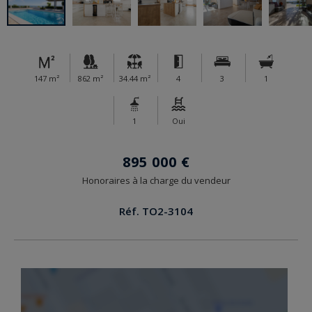
147 m²
862 m²
34.44 m²
4
3
1
1
Oui
895 000 €
Honoraires à la charge du vendeur
Réf. TO2-3104