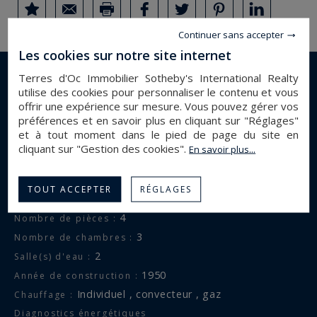
Continuer sans accepter
Les cookies sur notre site internet
Terres d'Oc Immobilier Sotheby's International Realty
DÉTAILS DU BIEN
utilise des cookies pour personnaliser le contenu et vous
offrir une expérience sur mesure. Vous pouvez gérer vos
préférences et en savoir plus en cliquant sur "Réglages"
appartement
Type de bien :
et à tout moment dans le pied de page du site en
perpignan
Ville :
cliquant sur "Gestion des cookies".
En savoir plus...
sur parc , Cathédrale St Jean
Vue :
Centre ville , Parc
A proximité :
TOUT ACCEPTER
RÉGLAGES
107.37 m²
Surface :
4
Nombre de pièces :
3
Nombre de chambres :
2
Salle(s) d'eau :
1950
Année de construction :
individuel , convecteur , gaz
Chauffage :
Diagnostics énergétiques