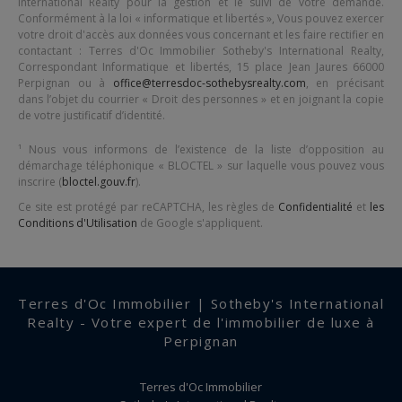
International Realty
pour la gestion et le suivi de votre demande.
Conformément à la loi « informatique et libertés », Vous pouvez exercer
votre droit d'accès aux données vous concernant et les faire rectifier en
contactant :
Terres d'Oc Immobilier Sotheby's International Realty
,
Correspondant Informatique et libertés,
15 place Jean Jaures 66000
Perpignan
ou à
office@terresdoc-sothebysrealty.com
, en précisant
dans l’objet du courrier « Droit des personnes » et en joignant la copie
de votre justificatif d’identité.
¹ Nous vous informons de l’existence de la liste d’opposition au
démarchage téléphonique « BLOCTEL » sur laquelle vous pouvez vous
inscrire (
bloctel.gouv.fr
).
Ce site est protégé par reCAPTCHA, les règles de
Confidentialité
et
les
Conditions d'Utilisation
de Google s'appliquent.
Terres d'Oc Immobilier | Sotheby's International
Realty - Votre expert de l'immobilier de luxe à
Perpignan
Terres d'Oc Immobilier