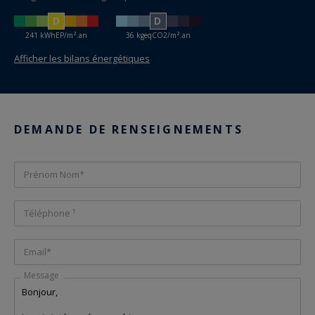
D
D
241 kWhEP/m².an
36 kgeqCO2/m².an
Afficher les bilans énergétiques
DEMANDE DE RENSEIGNEMENTS
Prénom Nom*
Téléphone ¹
Email*
Message