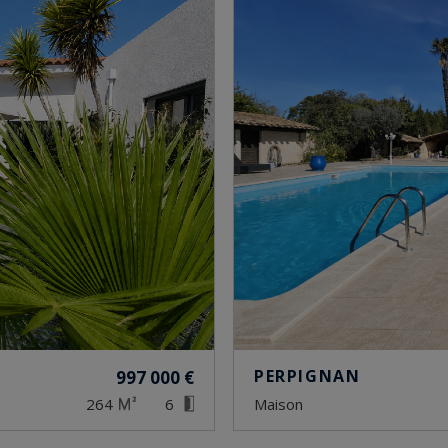
PERPIGNAN
997 000 €
264
6
maison