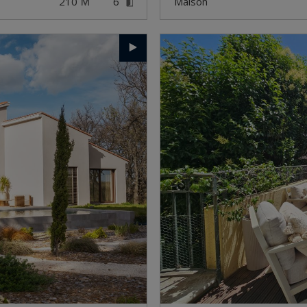
210
6
maison