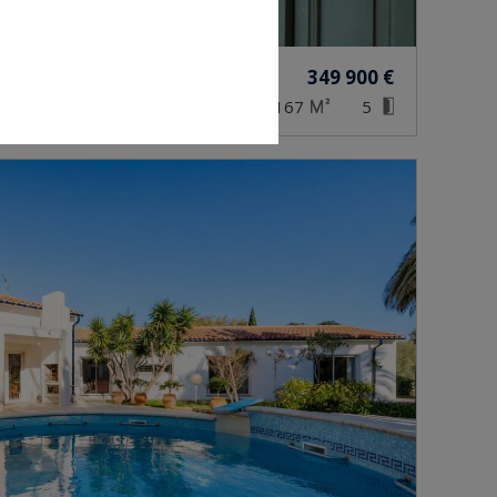
349 900 €
167
5