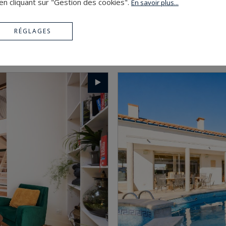
en cliquant sur "Gestion des cookies".
En savoir plus...
RÉGLAGES
PERPIGNAN
760 000 €
204
6
appartement