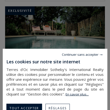
EXCLUSIVITÉ
Continuer sans accepter
Les cookies sur notre site internet
Terres d'Oc Immobilier Sotheby's International Realty
utilise des cookies pour personnaliser le contenu et vous
STE MARIE LA MER
offrir une expérience sur mesure. Vous pouvez gérer vos
479 000 €
préférences et en savoir plus en cliquant sur "Réglages"
et à tout moment dans le pied de page du site en
maison
120
4
cliquant sur "Gestion des cookies".
En savoir plus...
TOUT ACCEPTER
RÉGLAGES