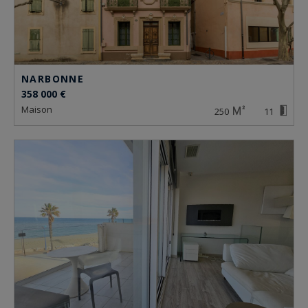
NARBONNE
358 000 €
maison
250
11